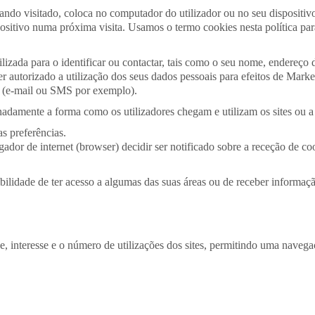
ando visitado, coloca no computador do utilizador ou no seu dispositiv
ositivo numa próxima visita. Usamos o termo cookies nesta política par
izada para o identificar ou contactar, tais como o seu nome, endereço d
er autorizado a utilização dos seus dados pessoais para efeitos de Market
 (e-mail ou SMS por exemplo).
amente a forma como os utilizadores chegam e utilizam os sites ou a z
s preferências.
ador de internet (browser) decidir ser notificado sobre a receção de c
ibilidade de ter acesso a algumas das suas áreas ou de receber informaç
de, interesse e o número de utilizações dos sites, permitindo uma naveg