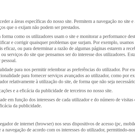
eder a áreas específicas do nosso site. Permitem a navegação no site e a
viços que o exijam não podem ser prestados.
 a forma como os utilizadores usam o site e monitorar a performance dest
ntificar e corrigir quaisquer problemas que surjam. Por exemplo, usamo
s eficaz, ou para determinar a razão de algumas páginas estarem a rece
ou serviços do site que pensamos ser do interesse dos utilizadores. Esta
 pessoal.
idade para nos permitir relembrar as preferências do utilizador. Por e
ionalidade para fornecer serviços avançados ao utilizador, como por e
dor relativamente à utilização do site, de forma que não seja necessário 
ções e a eficácia da publicidade de terceiros no nosso site.
ade em função dos interesses de cada utilizador e do número de visitas 
icácia da publicidade.
dor de internet (browser) nos seus dispositivos de acesso (pc, mobile e
nar a navegação de acordo com os interesses do utilizador, permitindo-no